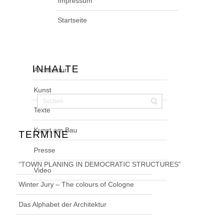
Impressum
Startseite
INHALTE
Architektur
Kunst
Texte
Kunst am Bau
TERMINE
Presse
“TOWN PLANING IN DEMOCRATIC STRUCTURES”
Video
Winter Jury – The colours of Cologne
Das Alphabet der Architektur