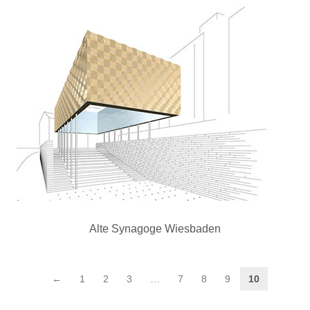
Alte Synagoge Wiesbaden
←
1
2
3
…
7
8
9
10