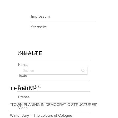
Impressum
Startseite
INHALTE
Architektur
Kunst
Texte
Kunst am Bau
TERMINE
Presse
“TOWN PLANING IN DEMOCRATIC STRUCTURES”
Video
Winter Jury – The colours of Cologne