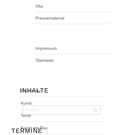
Vita
Pressematerial
Impressum
Startseite
INHALTE
Architektur
Kunst
Texte
Kunst am Bau
TERMINE