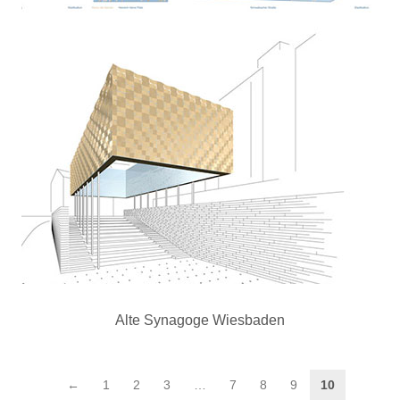
Alte Synagoge Wiesbaden
←
1
2
3
…
7
8
9
10