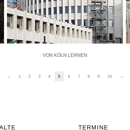
VON KÖLN LERNEN
←
1
2
3
4
5
6
7
8
9
10
→
ALTE
TERMINE