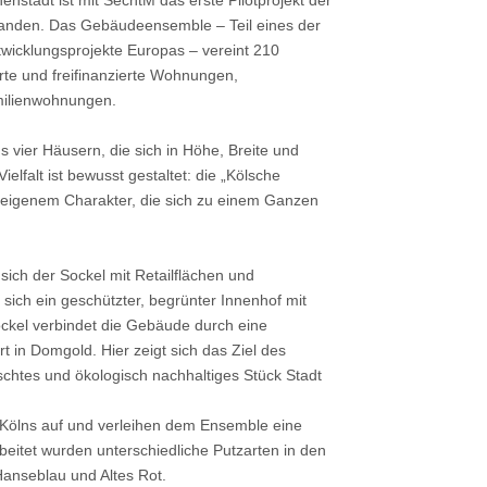
nstadt ist mit SechtM das erste Pilotprojekt der
standen. Das Gebäudeensemble – Teil eines der
twicklungsprojekte Europas – vereint 210
rte und freifinanzierte Wohnungen,
ilienwohnungen.
vier Häusern, die sich in Höhe, Breite und
ielfalt ist bewusst gestaltet: die „Kölsche
it eigenem Charakter, die sich zu einem Ganzen
sich der Sockel mit Retailflächen und
sich ein geschützter, begrünter Innenhof mit
ckel verbindet die Gebäude durch eine
 in Domgold. Hier zeigt sich das Ziel des
schtes und ökologisch nachhaltiges Stück Stadt
 Kölns auf und verleihen dem Ensemble eine
beitet wurden unterschiedliche Putzarten in den
anseblau und Altes Rot.