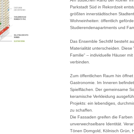
Am südlichen Rand der Kölner Inne
Parkstadt Süd in Rekordzeit ent
größten innerstädtischen Stadten
Wohneinheiten: öffentlich geförde
Studierendenapartments und Fam
Das Ensemble SechtM besteht aus 
Materialität unterscheiden. Diese V
Familie“ – individuelle Häuser m
verbinden.
Zum öffentlichen Raum hin öffnet 
Gastronomie. Im Inneren befindet 
Spielflächen. Der gemeinsame So
keramische Verkleidung ausgeführt
Projekts: ein lebendiges, durchmi
zu schaffen.
Die Fassaden greifen die Farben
unverwechselbare Identität. Verar
Tönen Domgold, Kölnisch Grün, H