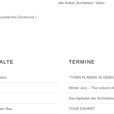
alle Artikel
,
Architektur
,
Video
kunstarchiv Dortmund »
ALTE
TERMINE
ektur
“TOWN PLANING IN DEM
Winter Jury – The colours o
Das Alphabet der Architektu
 am Bau
TOUR D’EHRET