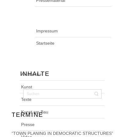
Pressematerial
Impressum
Startseite
INHALTE
Architektur
Kunst
Texte
Kunst am Bau
TERMINE
Presse
“TOWN PLANING IN DEMOCRATIC STRUCTURES”
Video