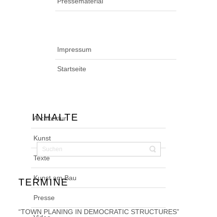
Pressematerial
Impressum
Startseite
INHALTE
Architektur
Kunst
Texte
Kunst am Bau
TERMINE
Presse
“TOWN PLANING IN DEMOCRATIC STRUCTURES”