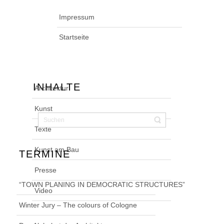
Impressum
Startseite
INHALTE
Architektur
Kunst
Texte
Kunst am Bau
TERMINE
Presse
“TOWN PLANING IN DEMOCRATIC STRUCTURES”
Video
Winter Jury – The colours of Cologne